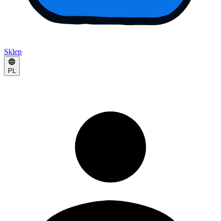
Sklep
PL