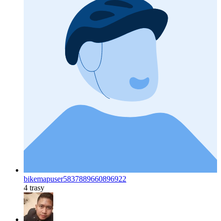
bikemapuser5837889660896922
4 trasy