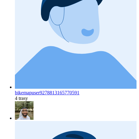
bikemapuser9278813165770591
4 trasy