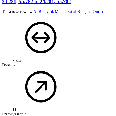
24.281, 55.782 to 24.281, 55.782
Trasa rowerowa w
Al Buraymī, Muhafazat al-Burajmi, Oman
7 km
Dystans
11 m
Przewyższenia