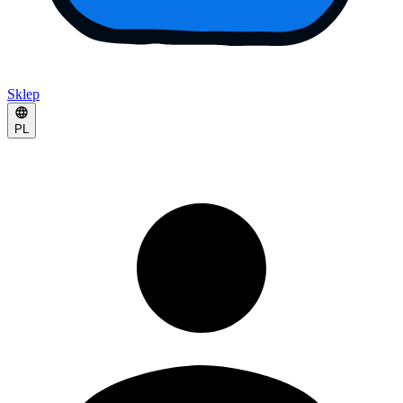
Sklep
PL