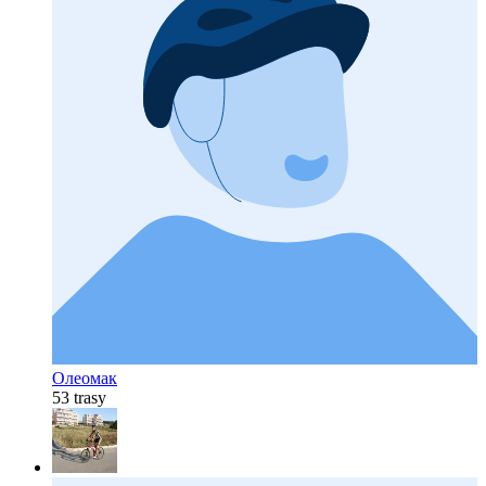
Олеомак
53 trasy