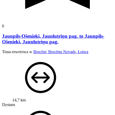
0
Jaunpils-Ošenieki, Jaunlutriņu pag. to Jaunpils-
Ošenieki, Jaunlutriņu pag.
Trasa rowerowa w
Brocēni, Brocēnu Novads, Łotwa
14,7 km
Dystans