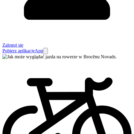
Zaloguj się
Pobierz aplikację
App