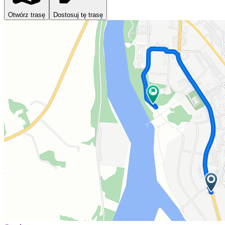
Otwórz trasę
Dostosuj tę trasę