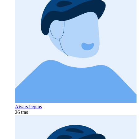
Aivars liepins
26 tras