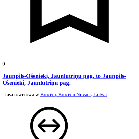
0
Jaunpils-Ošenieki, Jaunlutriņu pag. to Jaunpils-
Ošenieki, Jaunlutriņu pag.
Trasa rowerowa w
Brocēni, Brocēnu Novads, Łotwa