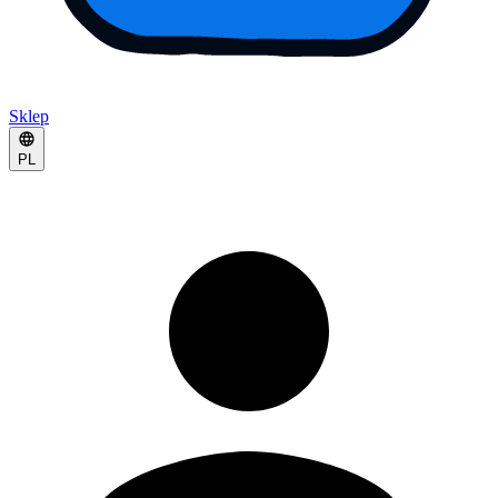
Sklep
PL