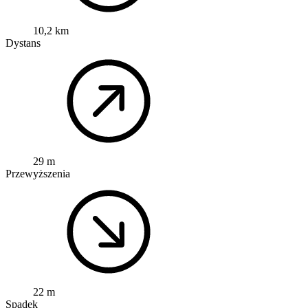
10,2 km
Dystans
29 m
Przewyższenia
22 m
Spadek