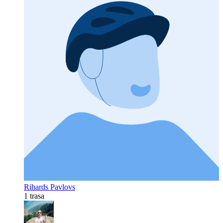
Rihards Pavlovs
1 trasa