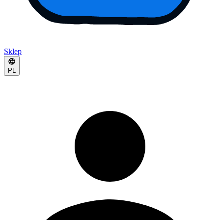
Sklep
PL