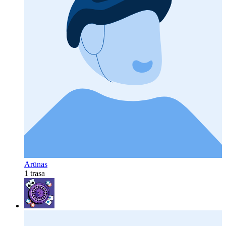
Arūnas
1 trasa