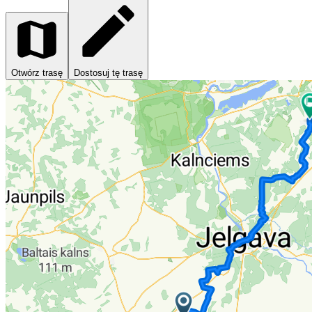
Otwórz trasę
Dostosuj tę trasę