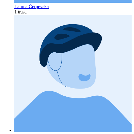
Lauma Čerņevska
1 trasa