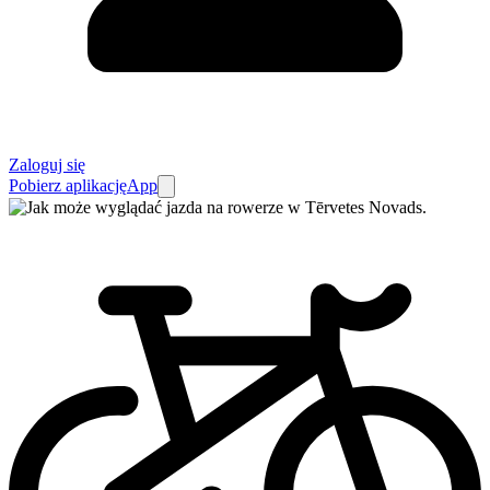
Zaloguj się
Pobierz aplikację
App