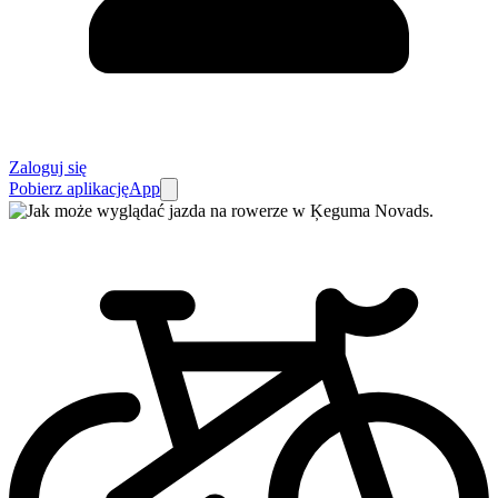
Zaloguj się
Pobierz aplikację
App