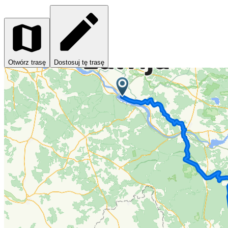
Otwórz trasę
Dostosuj tę trasę