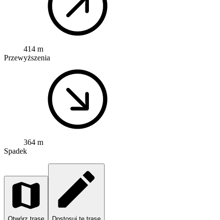
414 m
Przewyższenia
364 m
Spadek
Otwórz trasę
Dostosuj tę trasę