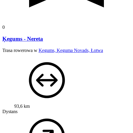
0
Ķegums - Nereta
Trasa rowerowa w
Ķegums, Ķeguma Novads, Łotwa
93,6 km
Dystans