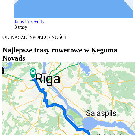
Jānis Priževoits
3 trasy
OD NASZEJ SPOŁECZNOŚCI
Najlepsze trasy rowerowe w Ķeguma
Novads