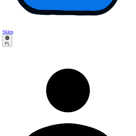
Sklep
PL