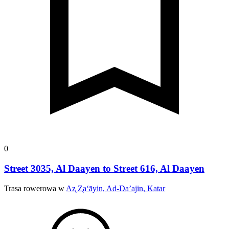
0
Street 3035, Al Daayen to Street 616, Al Daayen
Trasa rowerowa w
Az̧ Z̧a‘āyin, Ad-Da’ajin, Katar