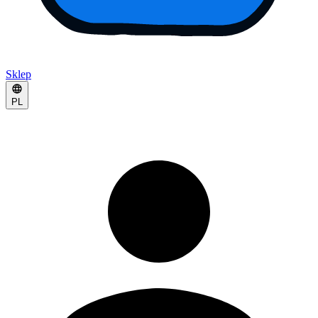
Sklep
PL