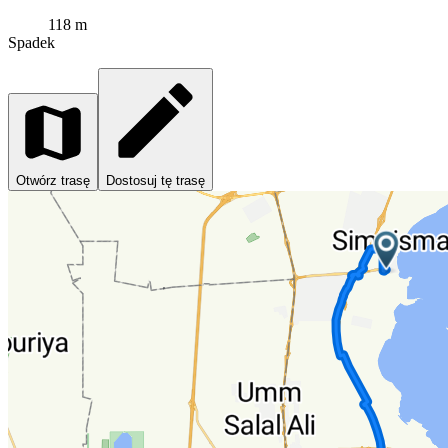
118 m
Spadek
Otwórz trasę
Dostosuj tę trasę