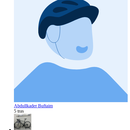
Abdullkader Buftaim
5 tras