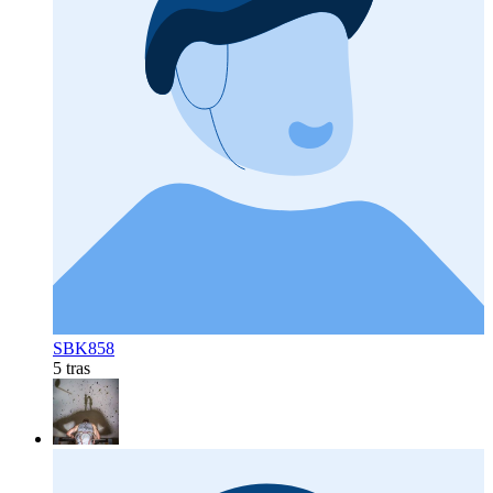
SBK858
5 tras