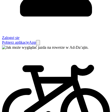
Zaloguj się
Pobierz aplikację
App