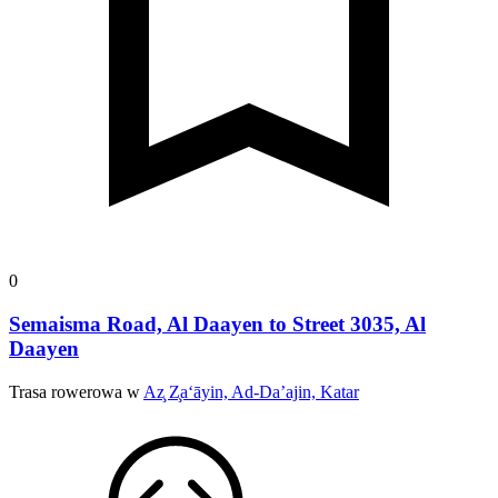
0
Semaisma Road, Al Daayen to Street 3035, Al
Daayen
Trasa rowerowa w
Az̧ Z̧a‘āyin, Ad-Da’ajin, Katar