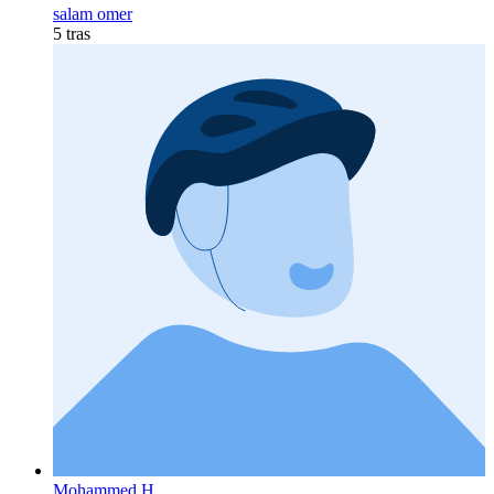
salam omer
5 tras
Mohammed H