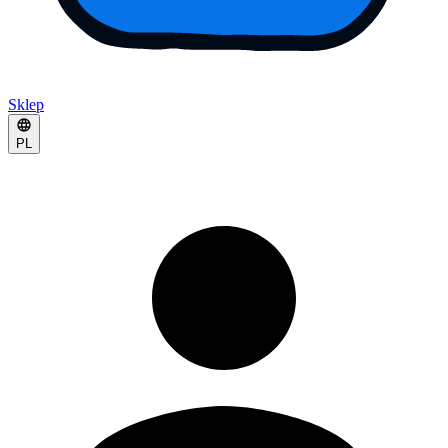
Sklep
PL