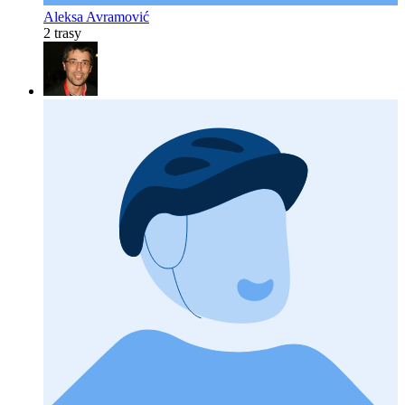
Aleksa Avramović
2 trasy