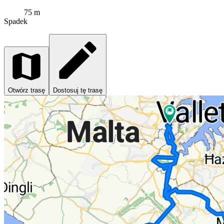
75 m
Spadek
Otwórz trasę
Dostosuj tę trasę