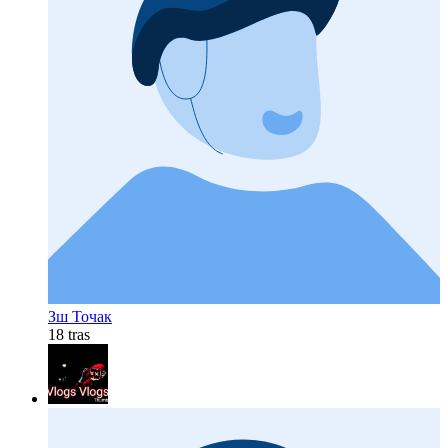
Зш Точак
18 tras