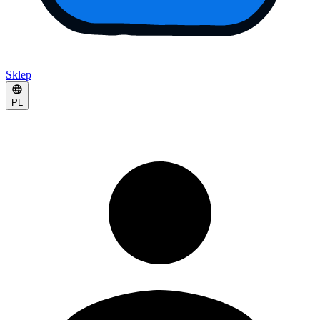
Sklep
PL