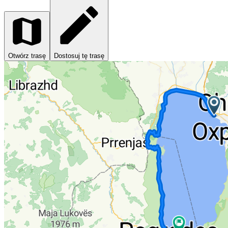
Otwórz trasę
Dostosuj tę trasę