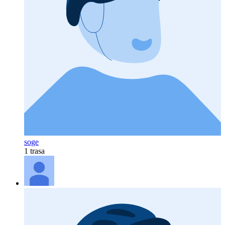
soge
1 trasa