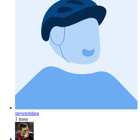
stevepriding
1 trasa