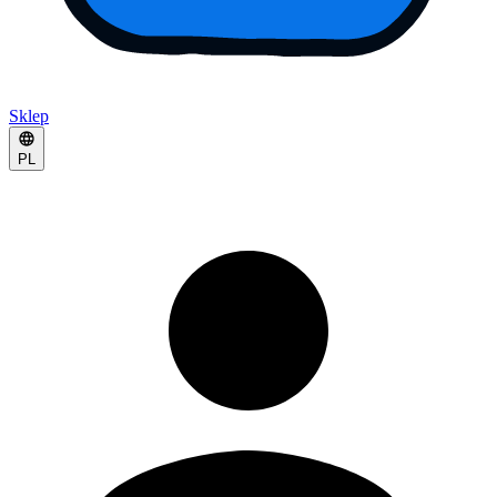
Sklep
PL