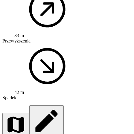
33 m
Przewyższenia
42 m
Spadek