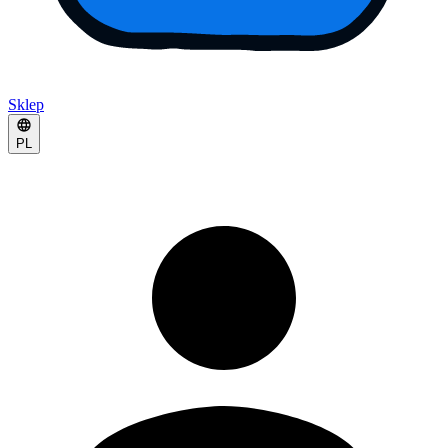
Sklep
PL