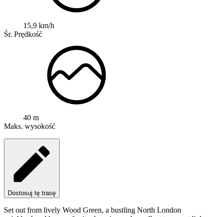
15,9 km/h
Śr. Prędkość
40 m
Maks. wysokość
Dostosuj tę trasę
Set out from lively Wood Green, a bustling North London