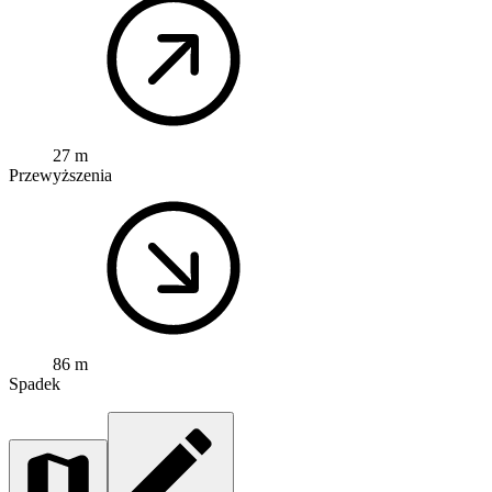
27 m
Przewyższenia
86 m
Spadek