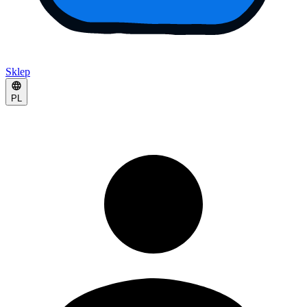
Sklep
PL