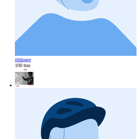
öhlinger
100 tras