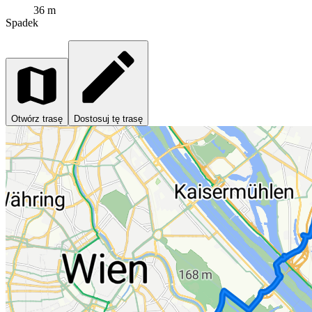
36 m
Spadek
Otwórz trasę
Dostosuj tę trasę