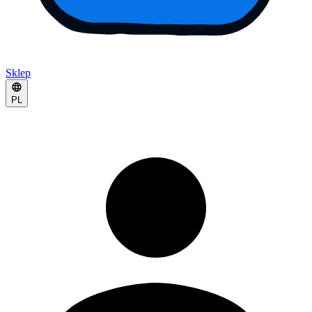
Sklep
PL