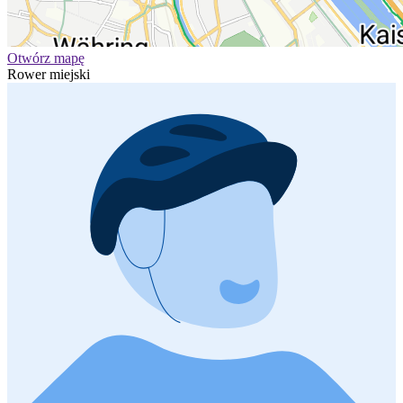
Otwórz mapę
Rower miejski