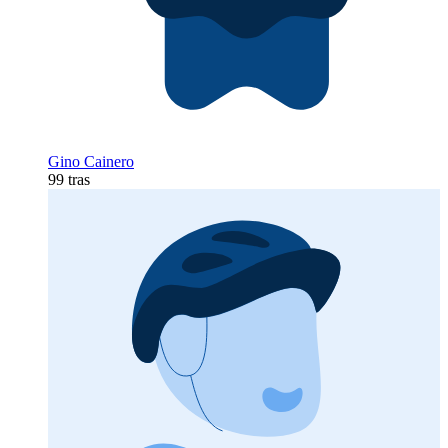
Gino Cainero
99 tras