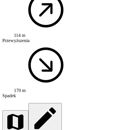
114 m
Przewyższenia
170 m
Spadek