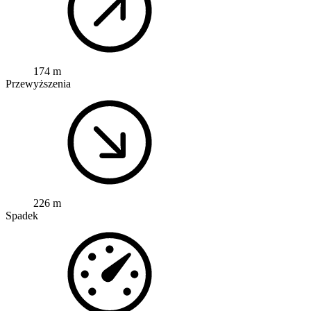
174 m
Przewyższenia
226 m
Spadek