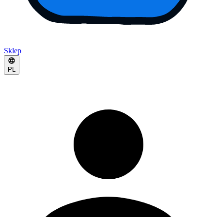
Sklep
PL