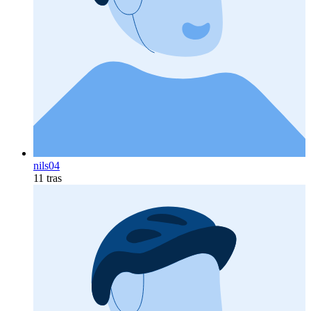
nils04
11 tras