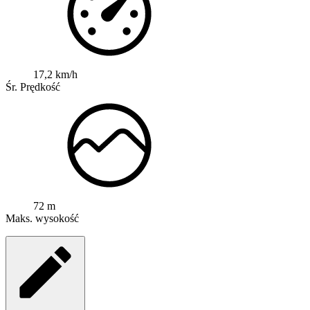
17,2 km/h
Śr. Prędkość
72 m
Maks. wysokość