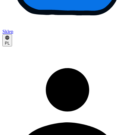
Sklep
PL