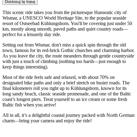
Dostosuj tę trasę
This scenic ride takes you from the picturesque Hanseatic city of
Wismar, a UNESCO World Heritage Site, to the popular seaside
resort of Ostseebad Kühlungsborn. You'll be covering just under 50
km, mostly along smooth, paved paths and quiet country roads—
perfect for a leisurely day ride.
Setting out from Wismar, don't miss a quick spin through the old
town, famous for its red-brick Gothic churches and charming harbor.
As you leave the city, the route meanders through gentle countryside
with just a touch of climbing (nothing too harsh—just enough to
keep things interesting).
Most of the ride feels safe and relaxed, with about 70% on
designated bike paths and only a brief stretch on busier roads. The
final kilometers roll you right up to Kühlungsborn, known for its
long sandy beach, classic seaside promenade, and one of the Baltic
coast’s longest piers. Treat yourself to an ice cream or some fresh
Baltic fish when you arrive!
All in all, it’s a delightful coastal journey packed with North German
charm—bring your camera and enjoy the ride!