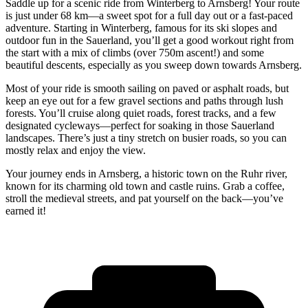
Saddle up for a scenic ride from Winterberg to Arnsberg! Your route
is just under 68 km—a sweet spot for a full day out or a fast-paced
adventure. Starting in Winterberg, famous for its ski slopes and
outdoor fun in the Sauerland, you’ll get a good workout right from
the start with a mix of climbs (over 750m ascent!) and some
beautiful descents, especially as you sweep down towards Arnsberg.
Most of your ride is smooth sailing on paved or asphalt roads, but
keep an eye out for a few gravel sections and paths through lush
forests. You’ll cruise along quiet roads, forest tracks, and a few
designated cycleways—perfect for soaking in those Sauerland
landscapes. There’s just a tiny stretch on busier roads, so you can
mostly relax and enjoy the view.
Your journey ends in Arnsberg, a historic town on the Ruhr river,
known for its charming old town and castle ruins. Grab a coffee,
stroll the medieval streets, and pat yourself on the back—you’ve
earned it!