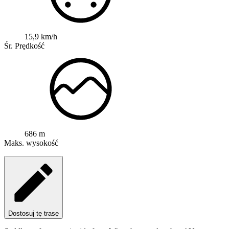
15,9 km/h
Śr. Prędkość
686 m
Maks. wysokość
Dostosuj tę trasę