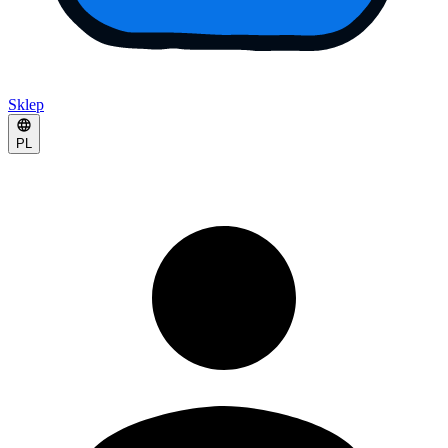
Sklep
PL