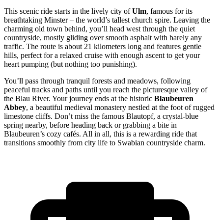
This scenic ride starts in the lively city of
Ulm
, famous for its
breathtaking Minster – the world’s tallest church spire. Leaving the
charming old town behind, you’ll head west through the quiet
countryside, mostly gliding over smooth asphalt with barely any
traffic. The route is about 21 kilometers long and features gentle
hills, perfect for a relaxed cruise with enough ascent to get your
heart pumping (but nothing too punishing).
You’ll pass through tranquil forests and meadows, following
peaceful tracks and paths until you reach the picturesque valley of
the Blau River. Your journey ends at the historic
Blaubeuren
Abbey
, a beautiful medieval monastery nestled at the foot of rugged
limestone cliffs. Don’t miss the famous Blautopf, a crystal-blue
spring nearby, before heading back or grabbing a bite in
Blaubeuren’s cozy cafés. All in all, this is a rewarding ride that
transitions smoothly from city life to Swabian countryside charm.