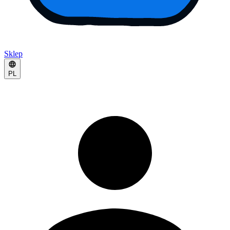
Sklep
PL