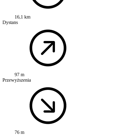
16,1 km
Dystans
97 m
Przewyższenia
76 m