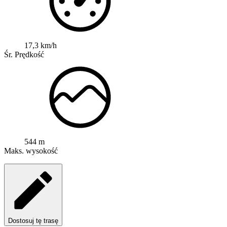
17,3 km/h
Śr. Prędkość
544 m
Maks. wysokość
Dostosuj tę trasę