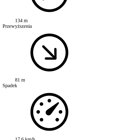
134 m
Przewyższenia
81 m
Spadek
17,6 km/h