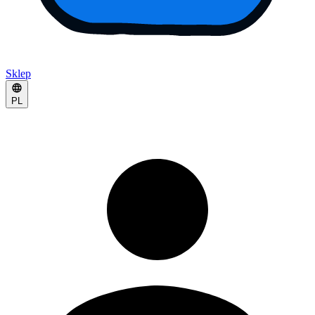
Sklep
PL