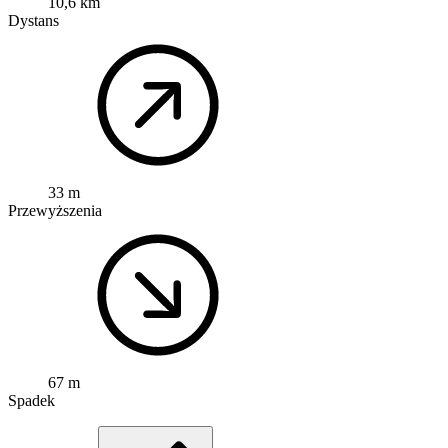
10,6 km
Dystans
33 m
Przewyższenia
67 m
Spadek