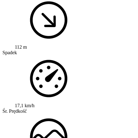
112 m
Spadek
17,1 km/h
Śr. Prędkość