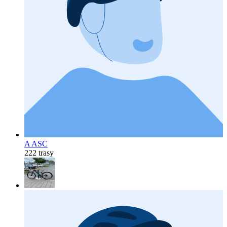
A ASC
222 trasy