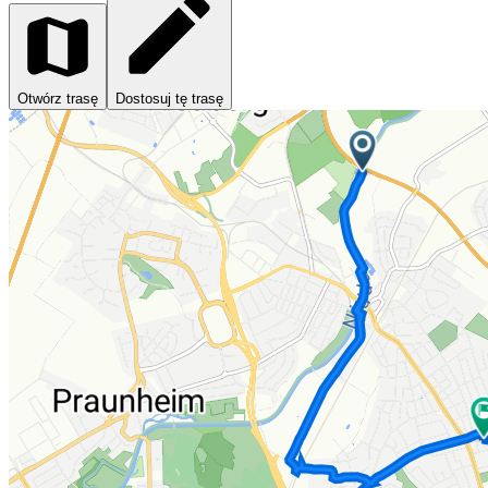
Otwórz trasę
Dostosuj tę trasę