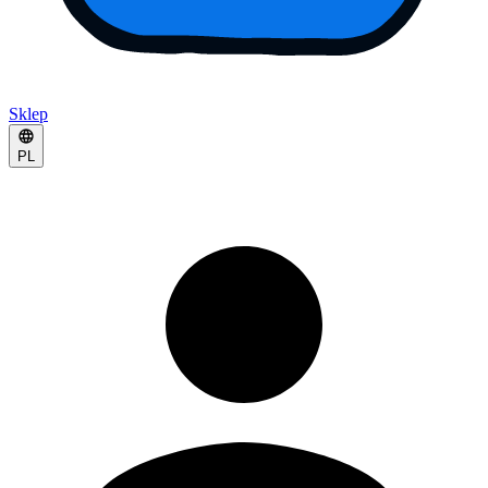
Sklep
PL