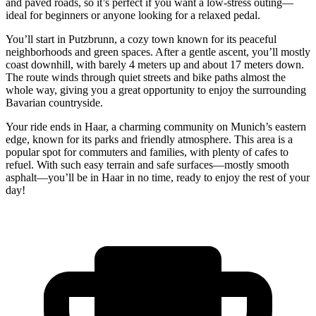
and paved roads, so it’s perfect if you want a low-stress outing—
ideal for beginners or anyone looking for a relaxed pedal.
You’ll start in Putzbrunn, a cozy town known for its peaceful
neighborhoods and green spaces. After a gentle ascent, you’ll mostly
coast downhill, with barely 4 meters up and about 17 meters down.
The route winds through quiet streets and bike paths almost the
whole way, giving you a great opportunity to enjoy the surrounding
Bavarian countryside.
Your ride ends in Haar, a charming community on Munich’s eastern
edge, known for its parks and friendly atmosphere. This area is a
popular spot for commuters and families, with plenty of cafes to
refuel. With such easy terrain and safe surfaces—mostly smooth
asphalt—you’ll be in Haar in no time, ready to enjoy the rest of your
day!