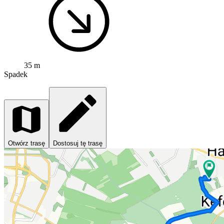
35 m
Spadek
Otwórz trasę
Dostosuj tę trasę