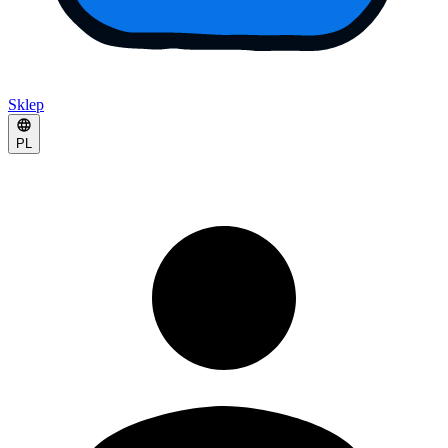
Sklep
PL