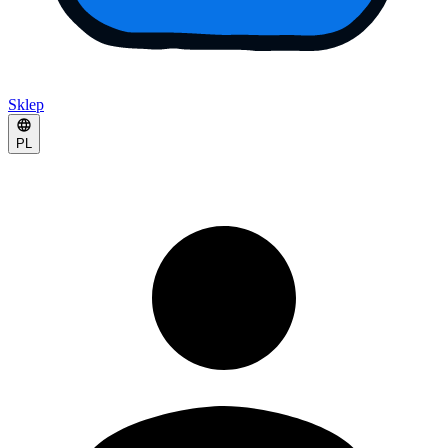
Sklep
PL