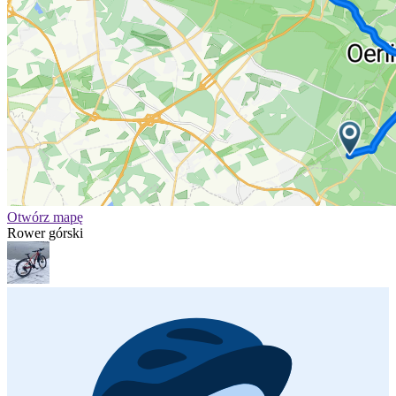
Otwórz mapę
Rower górski