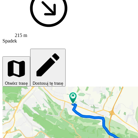
215 m
Spadek
Otwórz trasę
Dostosuj tę trasę