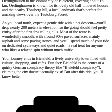
Oerlinghausen to the vibrant city of Bielefeld, covering about 16
km. Oerlinghausen is known for its lovely old half-timbered houses
and the nearby Tönsberg hill, a local landmark that’s perfect for
amazing views over the Teutoburg Forest.
As you head north, expect a gentle ride with a net descent—you’ll
drop nearly 200 meters in elevation, so the going should feel pretty
cruisy after the first few rolling hills. Most of the route is
wonderfully smooth, with around 90% paved surfaces, mainly
asphalt and some paving stones, and you’ll spend much of your ride
on dedicated cycleways and quiet roads—a real treat for anyone
who likes a relaxed spin without much traffic.
Your journey ends in Bielefeld, a lively university town filled with
culture, shopping, and cafes. Fun fact: Bielefeld is the center of a
quirky German conspiracy theory (the “Bielefeld conspiracy”),
claiming the city doesn’t actually exist! But after this ride, you’ll
know better.