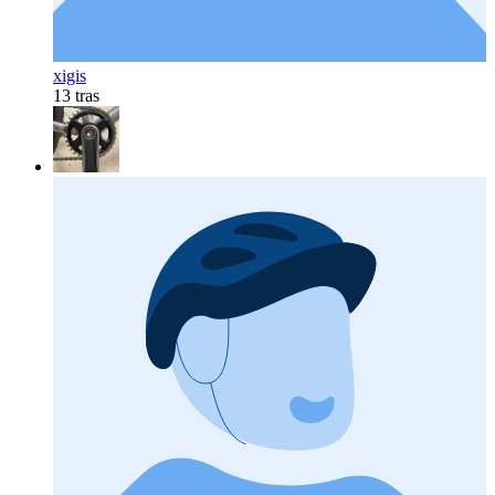
xigis
13 tras