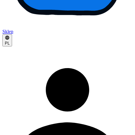
Sklep
PL