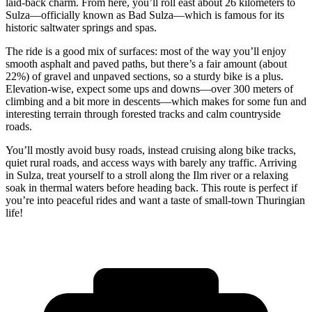
laid-back charm. From here, you’ll roll east about 26 kilometers to
Sulza—officially known as Bad Sulza—which is famous for its
historic saltwater springs and spas.
The ride is a good mix of surfaces: most of the way you’ll enjoy
smooth asphalt and paved paths, but there’s a fair amount (about
22%) of gravel and unpaved sections, so a sturdy bike is a plus.
Elevation-wise, expect some ups and downs—over 300 meters of
climbing and a bit more in descents—which makes for some fun and
interesting terrain through forested tracks and calm countryside
roads.
You’ll mostly avoid busy roads, instead cruising along bike tracks,
quiet rural roads, and access ways with barely any traffic. Arriving
in Sulza, treat yourself to a stroll along the Ilm river or a relaxing
soak in thermal waters before heading back. This route is perfect if
you’re into peaceful rides and want a taste of small-town Thuringian
life!