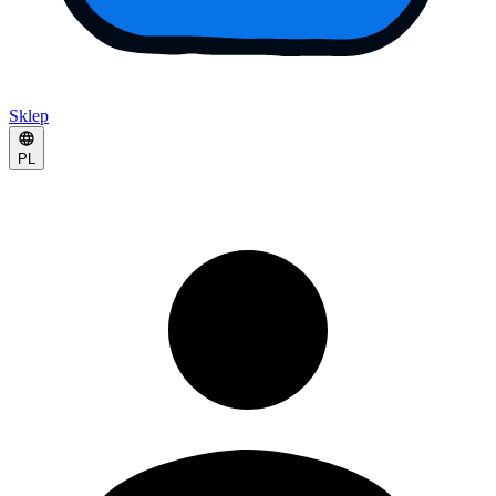
Sklep
PL