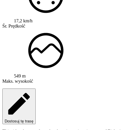
17,2 km/h
Śr. Prędkość
549 m
Maks. wysokość
Dostosuj tę trasę