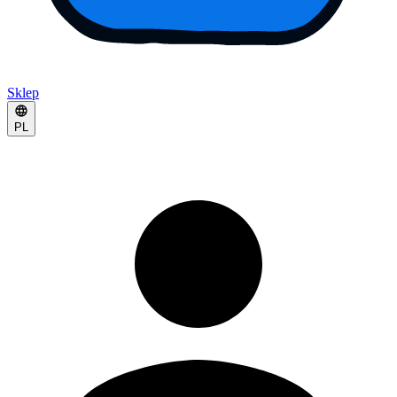
Sklep
PL