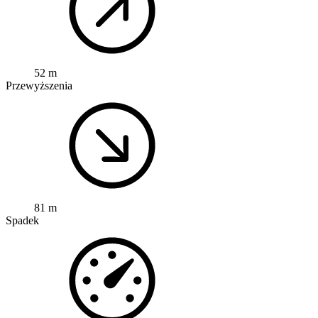
52 m
Przewyższenia
81 m
Spadek