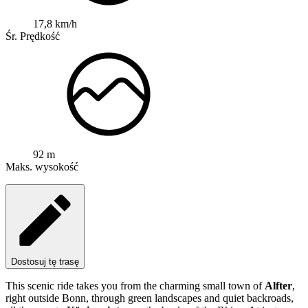
17,8 km/h
Śr. Prędkość
92 m
Maks. wysokość
Dostosuj tę trasę
This scenic ride takes you from the charming small town of
Alfter
,
right outside Bonn, through green landscapes and quiet backroads,