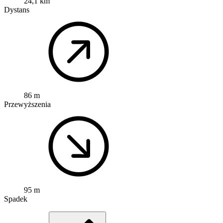
24,1 km
Dystans
86 m
Przewyższenia
95 m
Spadek