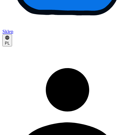
Sklep
PL