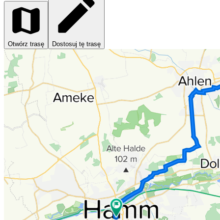
Otwórz trasę
Dostosuj tę trasę