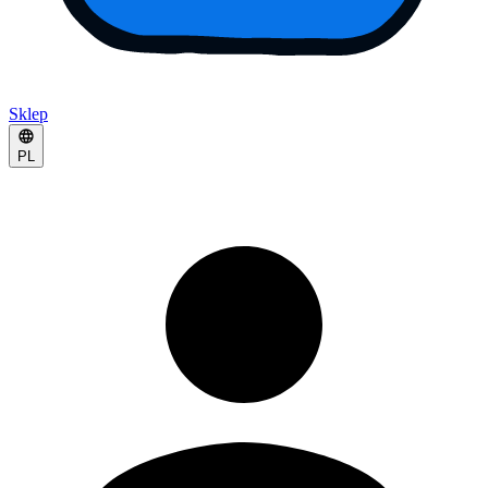
Sklep
PL