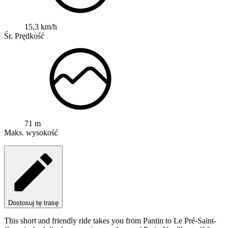
15,3 km/h
Śr. Prędkość
71 m
Maks. wysokość
Dostosuj tę trasę
This short and friendly ride takes you from Pantin to Le Pré-Saint-