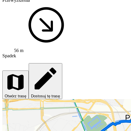
Przewyższenia
56 m
Spadek
Otwórz trasę
Dostosuj tę trasę