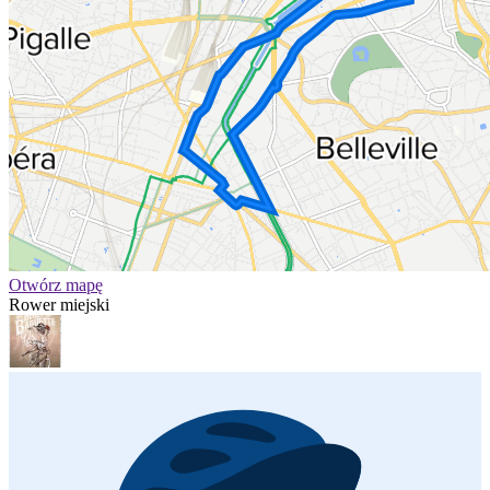
Otwórz mapę
Rower miejski