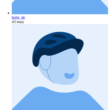
botje_de
43 trasy