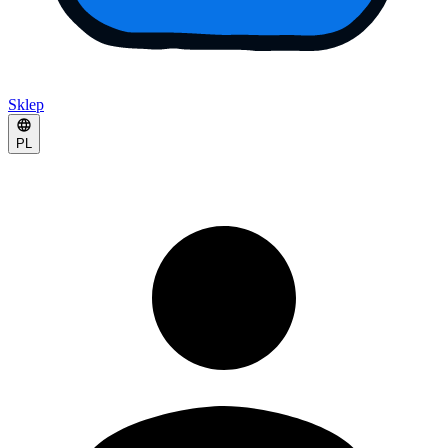
Sklep
PL