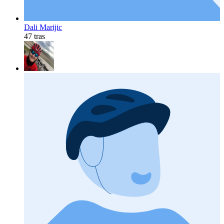
Dali Marijic
47 tras