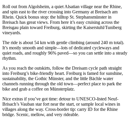
Roll out from Algolsheim, a quiet Alsatian village near the Rhine,
and spin east to the river crossing into Germany at Breisach am
Rhein. Quick bonus stop: the hilltop St. Stephansmünster in
Breisach has great views. From here it’s easy cruising across the
Breisgau plain toward Freiburg, skirting the Kaiserstuhl/Tuniberg
vineyards.
The ride is about 54 km with gentle climbing (around 240 m total).
It’s mostly smooth and simple—lots of dedicated cycleways and
quiet roads, and roughly 96% paved—so you can settle into a steady
rhythm.
As you reach the outskirts, follow the Dreisam cycle path straight
into Freiburg’s bike-friendly heart. Freiburg is famed for sunshine,
sustainability, the Gothic Münster, and the little Bächle water
channels running through the old town—perfect place to park the
bike and grab a coffee on Münsterplatz.
Nice extras if you’ve got time: detour to UNESCO-listed Neuf-
Brisach’s Vauban star fort near the start, or sample local wines in
villages along the way. Cross-border tip: carry ID for the Rhine
bridge. Scenic, mellow, and very rideable.