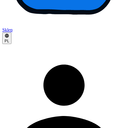
Sklep
PL