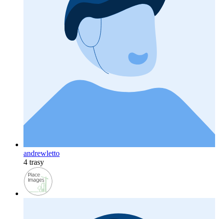
andrewletto
4 trasy