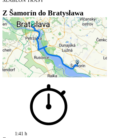
SZABLON TRASY
Z Šamorín do Bratysława
1:41 h