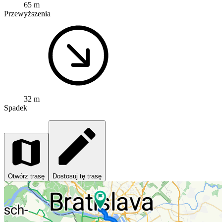
65 m
Przewyższenia
32 m
Spadek
Otwórz trasę
Dostosuj tę trasę