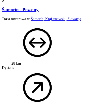
0
Šamorín - Pozsony
Trasa rowerowa w
Šamorín, Kraj trnawski, Słowacja
28 km
Dystans