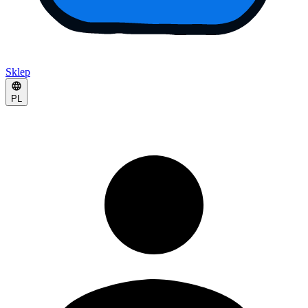
Sklep
PL