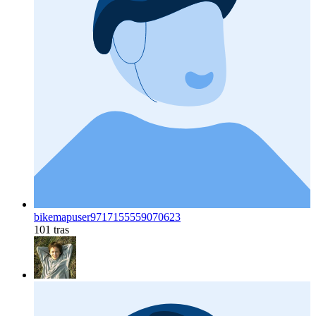
bikemapuser9717155559070623
101 tras