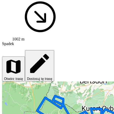
1002 m
Spadek
Otwórz trasę
Dostosuj tę trasę