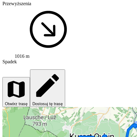
Przewyższenia
1016 m
Spadek
Otwórz trasę
Dostosuj tę trasę