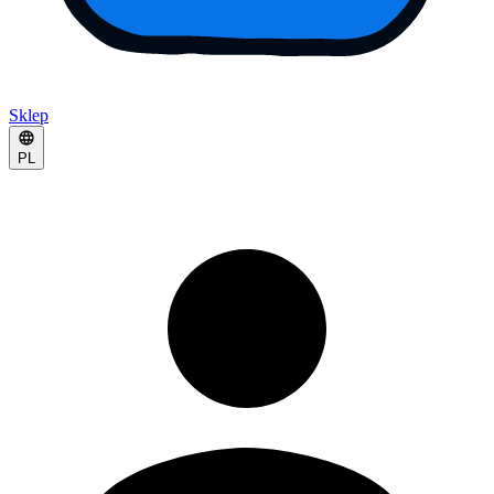
Sklep
PL