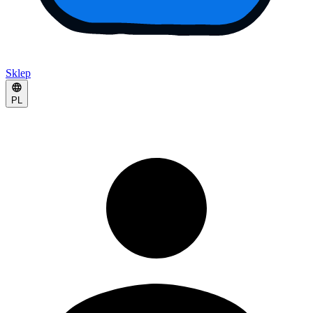
Sklep
PL