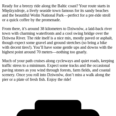
Ready for a breezy ride along the Baltic coast? Your route starts in
Międzyzdroje, a lively seaside town famous for its sandy beaches
and the beautiful Wolin National Park—perfect for a pre-ride stroll
or a quick coffee by the promenade.
From there, it’s around 38 kilometers to Dziwnów, a laid-back river
town with charming waterfronts and a cool swing bridge over the
Dziwna River. The ride itself is a nice mix, mostly paved or asphalt,
though expect some gravel and ground stretches (so bring a bike
with decent tires!). You’ll have some gentle ups and downs with the
highest point around 70 meters—nothing too gnarly.
Much of your path cruises along cycleways and quiet roads, keeping
traffic stress to a minimum. Expect some tracks and the occasional
paving stones as you wind through forests, farm fields, and coastal
scenery. Once you roll into Dziwnów, don’t miss a walk along the
pier or a plate of fresh fish. Enjoy the ride!