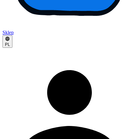
Sklep
PL