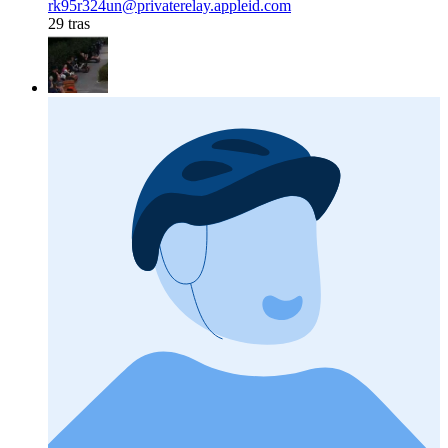
rk95r324un@privaterelay.appleid.com
29 tras