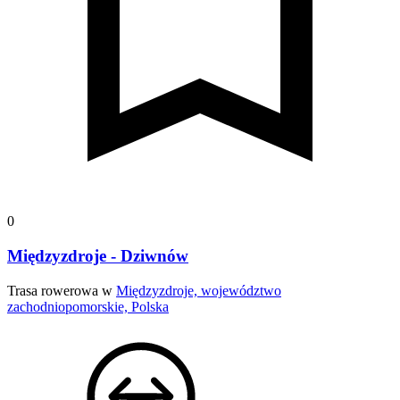
0
Międzyzdroje - Dziwnów
Trasa rowerowa w
Międzyzdroje, województwo
zachodniopomorskie, Polska