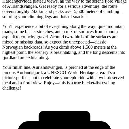
Hardangervidda plateau views, all the way to the serene fjord village
of Aurlandsvangen. Get ready for a serious adventure: the route
covers roughly 242 km and packs over 5,600 meters of climbing—
so bring your climbing legs and lots of snacks!
You’ll experience a bit of everything along the way: quiet mountain
roads, some busier stretches, and a mix of surfaces from smooth
asphalt to crunchy gravel. Around two-thirds of the surfaces are
mixed or missing data, so expect the unexpected—classic
Norwegian backroads! As you climb above 1,500 meters at the
highest point, the scenery is breathtaking, and the long descents into
fjordland are exhilarating.
Your finish line, Aurlandsvangen, is perched at the edge of the
famous Aurlandsfjord, a UNESCO World Heritage area. It’s a
picture-perfect spot to celebrate your epic ride with a well-deserved
meal and a fjord view. Enjoy—this is a true bucket-list cycling
challenge!