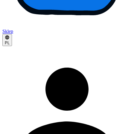
Sklep
PL