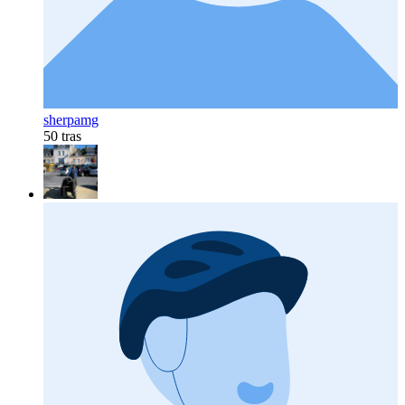
sherpamg
50 tras