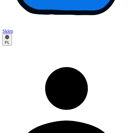
Sklep
PL