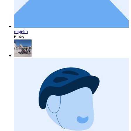
migelm
6 tras