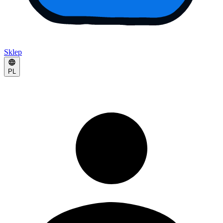
Sklep
PL