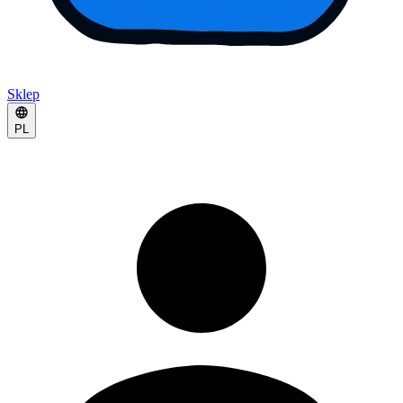
Sklep
PL