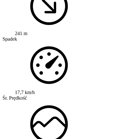
241 m
Spadek
17,7 km/h
Śr. Prędkość