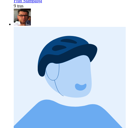
Fran Štampalija
9 tras