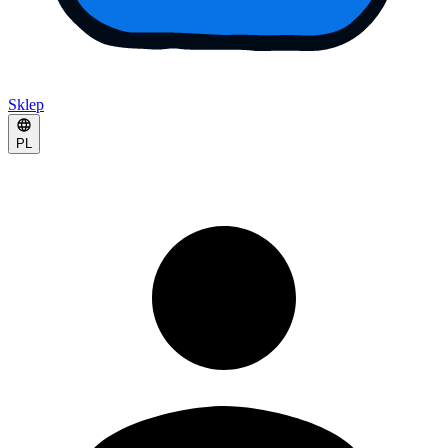
Sklep
PL