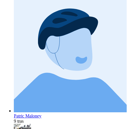
Patric Maloney
9 tras