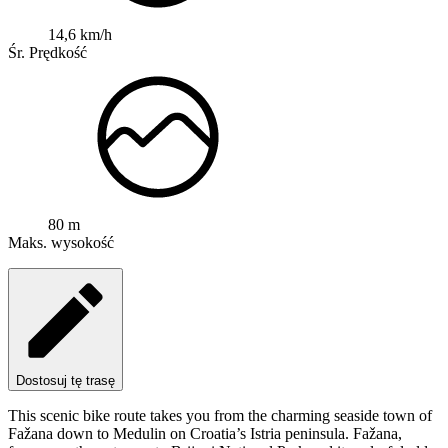
14,6 km/h
Śr. Prędkość
80 m
Maks. wysokość
Dostosuj tę trasę
This scenic bike route takes you from the charming seaside town of
Fažana down to Medulin on Croatia’s Istria peninsula. Fažana,