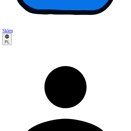
Sklep
PL