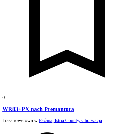
0
WR83+PX nach Premantura
Trasa rowerowa w
Fažana, Istria County, Chorwacja