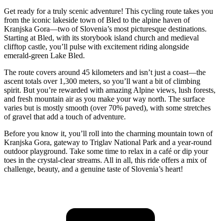
Get ready for a truly scenic adventure! This cycling route takes you
from the iconic lakeside town of Bled to the alpine haven of
Kranjska Gora—two of Slovenia’s most picturesque destinations.
Starting at Bled, with its storybook island church and medieval
clifftop castle, you’ll pulse with excitement riding alongside
emerald-green Lake Bled.
The route covers around 45 kilometers and isn’t just a coast—the
ascent totals over 1,300 meters, so you’ll want a bit of climbing
spirit. But you’re rewarded with amazing Alpine views, lush forests,
and fresh mountain air as you make your way north. The surface
varies but is mostly smooth (over 70% paved), with some stretches
of gravel that add a touch of adventure.
Before you know it, you’ll roll into the charming mountain town of
Kranjska Gora, gateway to Triglav National Park and a year-round
outdoor playground. Take some time to relax in a café or dip your
toes in the crystal-clear streams. All in all, this ride offers a mix of
challenge, beauty, and a genuine taste of Slovenia’s heart!