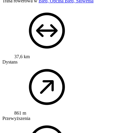
Trasa rowerowa w
Bled, Občina Bled, Słowenia
37,6 km
Dystans
861 m
Przewyższenia