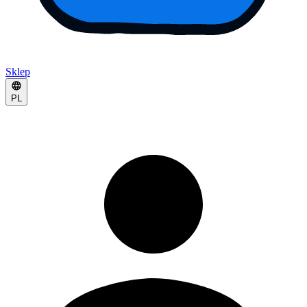
Sklep
PL