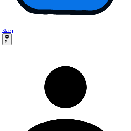
Sklep
PL