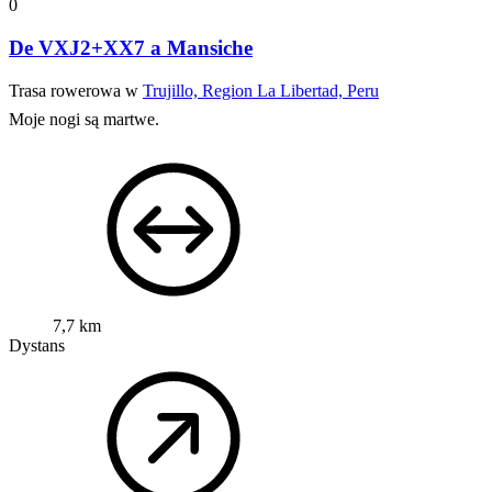
0
De VXJ2+XX7 a Mansiche
Trasa rowerowa w
Trujillo, Region La Libertad, Peru
Moje nogi są martwe.
7,7 km
Dystans