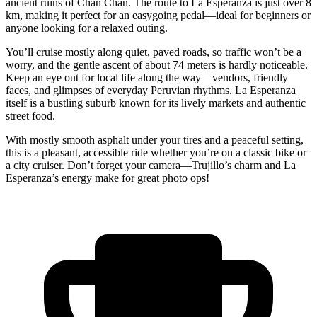
ancient ruins of Chan Chan. The route to La Esperanza is just over 8
km, making it perfect for an easygoing pedal—ideal for beginners or
anyone looking for a relaxed outing.
You’ll cruise mostly along quiet, paved roads, so traffic won’t be a
worry, and the gentle ascent of about 74 meters is hardly noticeable.
Keep an eye out for local life along the way—vendors, friendly
faces, and glimpses of everyday Peruvian rhythms. La Esperanza
itself is a bustling suburb known for its lively markets and authentic
street food.
With mostly smooth asphalt under your tires and a peaceful setting,
this is a pleasant, accessible ride whether you’re on a classic bike or
a city cruiser. Don’t forget your camera—Trujillo’s charm and La
Esperanza’s energy make for great photo ops!