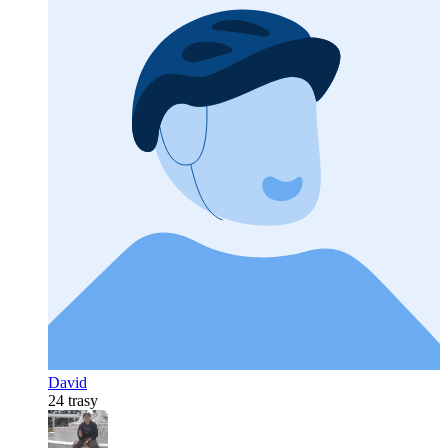
David
24 trasy