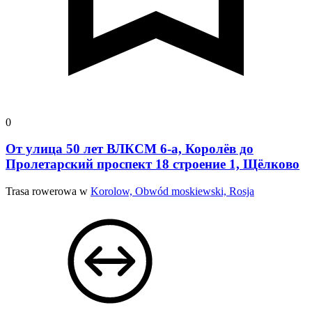
0
От улица 50 лет ВЛКСМ 6-а, Королёв до
Пролетарский проспект 18 строение 1, Щёлково
Trasa rowerowa w
Korolow, Obwód moskiewski, Rosja