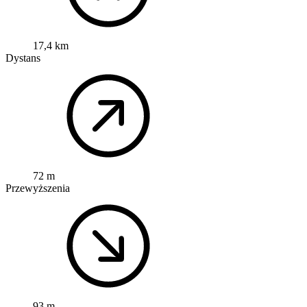
17,4 km
Dystans
72 m
Przewyższenia
93 m