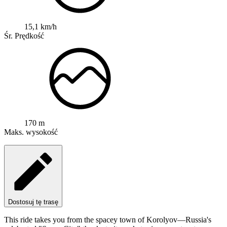
15,1 km/h
Śr. Prędkość
170 m
Maks. wysokość
Dostosuj tę trasę
This ride takes you from the spacey town of Korolyov—Russia's