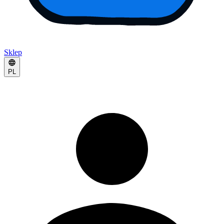
Sklep
PL