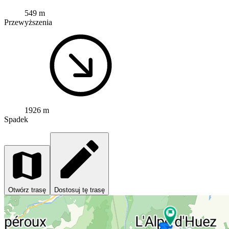
549 m
Przewyższenia
1926 m
Spadek
Otwórz trasę
Dostosuj tę trasę