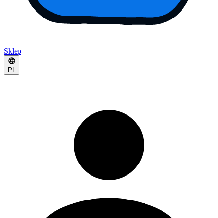
Sklep
PL