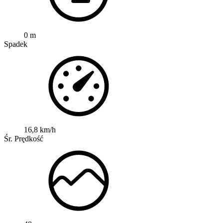
0 m
Spadek
16,8 km/h
Śr. Prędkość