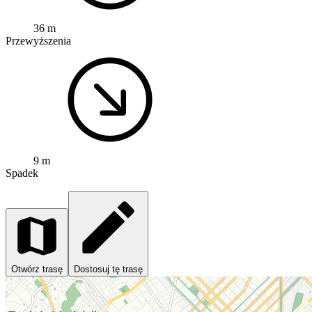
36 m
Przewyższenia
9 m
Spadek
Otwórz trasę
Dostosuj tę trasę