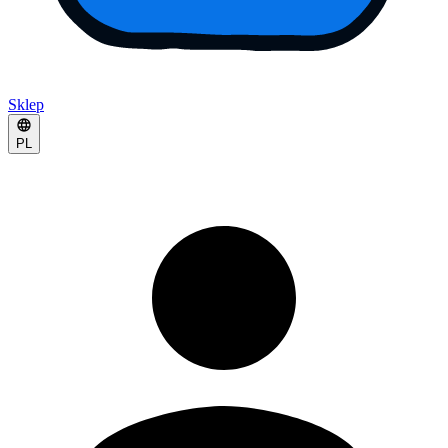
Sklep
PL