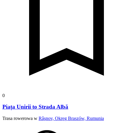
0
Piața Unirii to Strada Albă
Trasa rowerowa w
Râşnov, Okręg Braszów, Rumunia