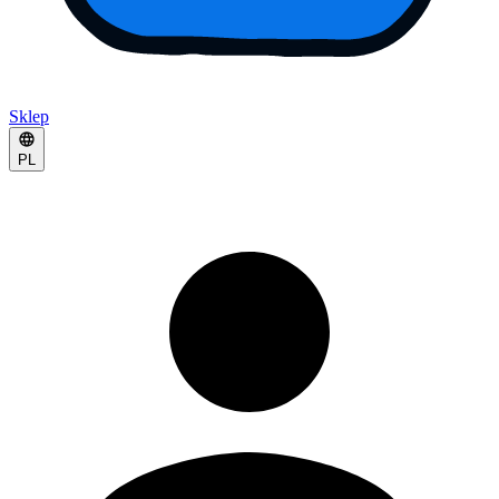
Sklep
PL