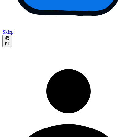
Sklep
PL