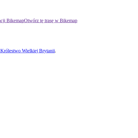
acji Bikemap
Otwórz tę trasę w Bikemap
Królestwo Wielkiej Brytanii
.