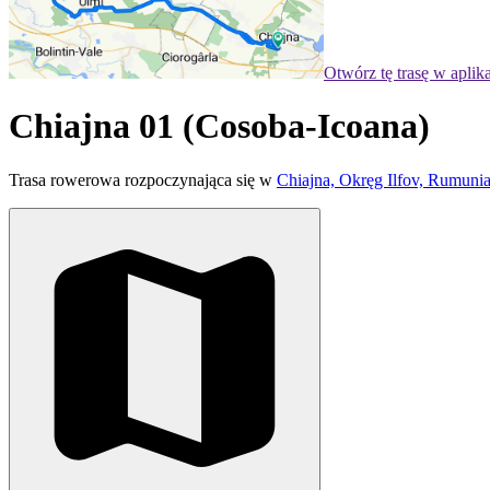
Otwórz tę trasę w aplik
Chiajna 01 (Cosoba-Icoana)
Trasa rowerowa rozpoczynająca się w
Chiajna, Okręg Ilfov, Rumuni