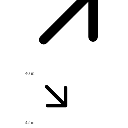
40 m
42 m