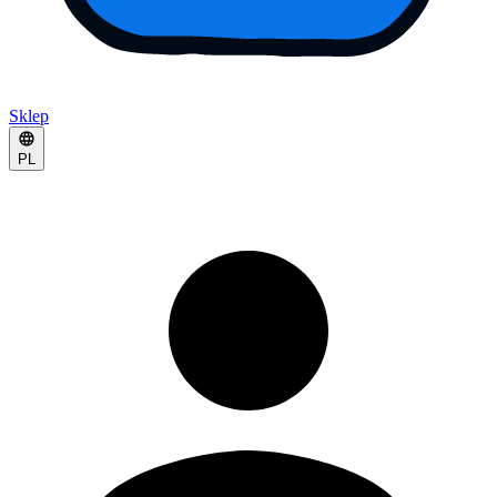
Sklep
PL