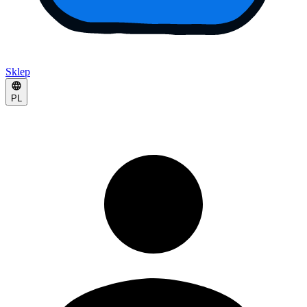
Sklep
PL