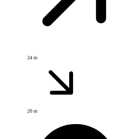
24 m
20 m