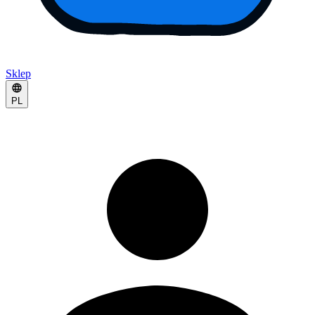
Sklep
PL