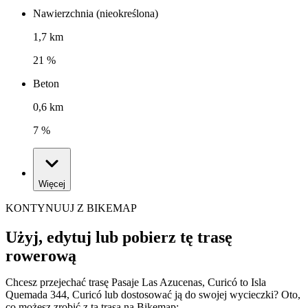
Nawierzchnia (nieokreślona)
1,7 km
21 %
Beton
0,6 km
7 %
Więcej
KONTYNUUJ Z BIKEMAP
Użyj, edytuj lub pobierz tę trasę
rowerową
Chcesz przejechać trasę Pasaje Las Azucenas, Curicó to Isla
Quemada 344, Curicó lub dostosować ją do swojej wycieczki? Oto,
co możesz zrobić z tą trasą na Bikemap: