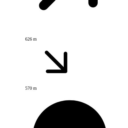
626 m
570 m