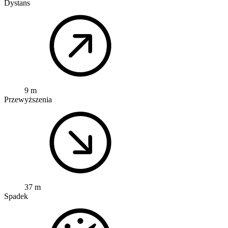
Dystans
9 m
Przewyższenia
37 m
Spadek