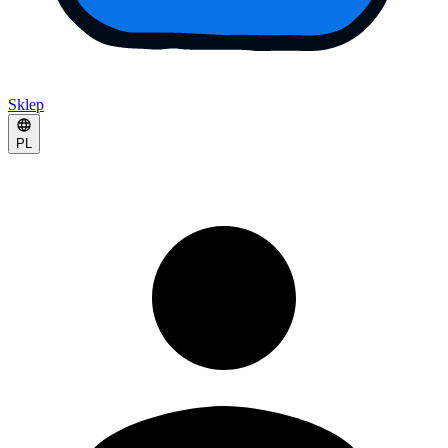
Sklep
PL